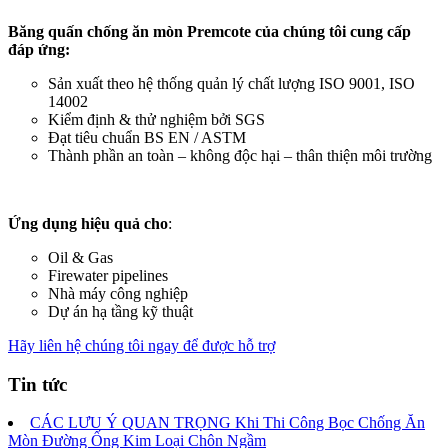
Băng quấn chống ăn mòn Premcote của chúng tôi cung cấp
đáp ứng:
Sản xuất theo hệ thống quản lý chất lượng ISO 9001, ISO
14002
Kiểm định & thử nghiệm bởi SGS
Đạt tiêu chuẩn BS EN / ASTM
Thành phần an toàn – không độc hại – thân thiện môi trường
Ứng dụng hiệu quả cho
:
Oil & Gas
Firewater pipelines
Nhà máy công nghiệp
Dự án hạ tầng kỹ thuật
Hãy liên hệ chúng tôi ngay để được hỗ trợ
Tin tức
CÁC LƯU Ý QUAN TRỌNG Khi Thi Công Bọc Chống Ăn
Mòn Đường Ống Kim Loại Chôn Ngầm