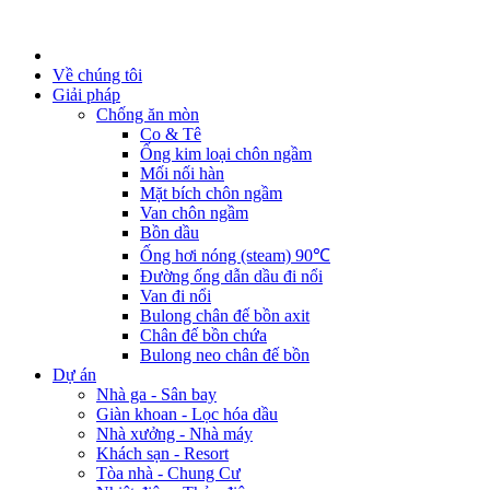
Về chúng tôi
Giải pháp
Chống ăn mòn
Co & Tê
Ống kim loại chôn ngầm
Mối nối hàn
Mặt bích chôn ngầm
Van chôn ngầm
Bồn dầu
Ống hơi nóng (steam) 90℃
Đường ống dẫn dầu đi nổi
Van đi nổi
Bulong chân đế bồn axit
Chân đế bồn chứa
Bulong neo chân đế bồn
Dự án
Nhà ga - Sân bay
Giàn khoan - Lọc hóa dầu
Nhà xưởng - Nhà máy
Khách sạn - Resort
Tòa nhà - Chung Cư