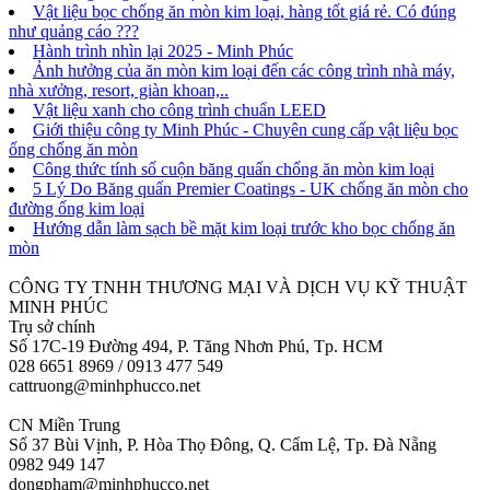
Vật liệu bọc chống ăn mòn kim loại, hàng tốt giá rẻ. Có đúng
như quảng cáo ???
Hành trình nhìn lại 2025 - Minh Phúc
Ảnh hưởng của ăn mòn kim loại đến các công trình nhà máy,
nhà xưởng, resort, giàn khoan,..
Vật liệu xanh cho công trình chuẩn LEED
Giới thiệu công ty Minh Phúc - Chuyên cung cấp vật liệu bọc
ống chống ăn mòn
Công thức tính số cuộn băng quấn chống ăn mòn kim loại
5 Lý Do Băng quấn Premier Coatings - UK chống ăn mòn cho
đường ống kim loại
Hướng dẫn làm sạch bề mặt kim loại trước kho bọc chống ăn
mòn
CÔNG TY TNHH THƯƠNG MẠI VÀ DỊCH VỤ KỸ THUẬT
MINH PHÚC
Trụ sở chính
Số 17C-19 Đường 494, P. Tăng Nhơn Phú, Tp. HCM
028 6651 8969 / 0913 477 549
cattruong@minhphucco.net
CN Miền Trung
Số 37 Bùi Vịnh, P. Hòa Thọ Đông, Q. Cẩm Lệ, Tp. Đà Nẵng
0982 949 147
dongpham@minhphucco.net