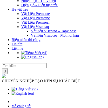
Nhiệt điện - Thủy điện
Điện gió - Điện mặt trời
Hệ vật liệu
Vật Liệu Premcote
Vật Liệu Premtape
Vật Liệu Premseal
Vật Liệu Viscotaq
Vật liệu Viscotaq – Tank base
Vật liệu Viscotaq - Mối nối hàn
Biện pháp thi công
Tin tức
Liên hệ
CHUYÊN NGHIỆP TẠO NÊN SỰ KHÁC BIỆT
Về chúng tôi