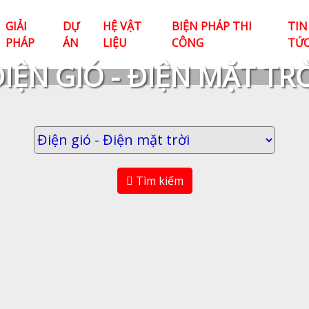
GIẢI
DỰ
HỆ VẬT
BIỆN PHÁP THI
TIN
PHÁP
ÁN
LIỆU
CÔNG
TỨ
IỆN GIÓ - ĐIỆN MẶT TR
Tìm kiếm