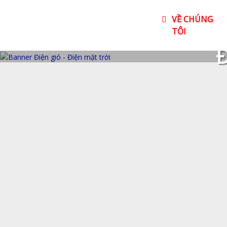
VỀ CHÚNG
TÔI
Đ