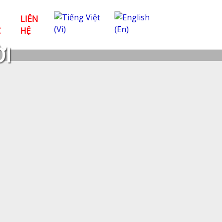
LIÊN
C
HỆ
ỜI