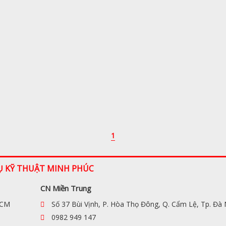
1
Ụ KỸ THUẬT MINH PHÚC
CN Miền Trung
HCM
Số 37 Bùi Vịnh, P. Hòa Thọ Đông, Q. Cẩm Lệ, Tp. Đà
0982 949 147