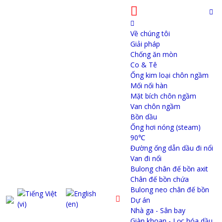
Về chúng tôi
Giải pháp
Chống ăn mòn
Co & Tê
Ống kim loại chôn ngầm
Mối nối hàn
Mặt bích chôn ngầm
Van chôn ngầm
Bồn dầu
Ống hơi nóng (steam)
90℃
Đường ống dẫn dầu đi nổi
Van đi nổi
Bulong chân đế bồn axit
Chân đế bồn chứa
Bulong neo chân đế bồn
Dự án
Nhà ga - Sân bay
Giàn khoan - Lọc hóa dầu