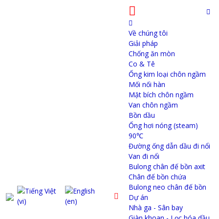
Về chúng tôi
Giải pháp
Chống ăn mòn
Co & Tê
Ống kim loại chôn ngầm
Mối nối hàn
Mặt bích chôn ngầm
Van chôn ngầm
Bồn dầu
Ống hơi nóng (steam)
90℃
Đường ống dẫn dầu đi nổi
Van đi nổi
Bulong chân đế bồn axit
Chân đế bồn chứa
Bulong neo chân đế bồn
Dự án
Nhà ga - Sân bay
Giàn khoan - Lọc hóa dầu