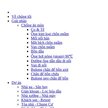
Về chúng tôi
Giải pháp
Chống ăn mòn
Co & Tê
Ống kim loại chôn ngầm
Mối nối hàn
Mặt bích chôn ngầm
Van chôn ngầm
Bồn dầu
Ống hơi nóng (steam) 90℃
Đường ống dẫn dầu đi nổi
Van đi nổi
Bulong chân đế bồn axit
Chân đế bồn chứa
Bulong neo chân đế bồn
Dự án
Nhà ga - Sân bay
Giàn khoan - Lọc hóa dầu
Nhà xưởng - Nhà máy
Khách sạn - Resort
Tòa nhà - Chung Cư