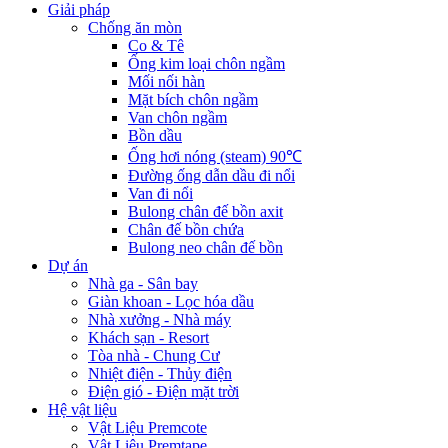
Giải pháp
Chống ăn mòn
Co & Tê
Ống kim loại chôn ngầm
Mối nối hàn
Mặt bích chôn ngầm
Van chôn ngầm
Bồn dầu
Ống hơi nóng (steam) 90℃
Đường ống dẫn dầu đi nổi
Van đi nổi
Bulong chân đế bồn axit
Chân đế bồn chứa
Bulong neo chân đế bồn
Dự án
Nhà ga - Sân bay
Giàn khoan - Lọc hóa dầu
Nhà xưởng - Nhà máy
Khách sạn - Resort
Tòa nhà - Chung Cư
Nhiệt điện - Thủy điện
Điện gió - Điện mặt trời
Hệ vật liệu
Vật Liệu Premcote
Vật Liệu Premtape