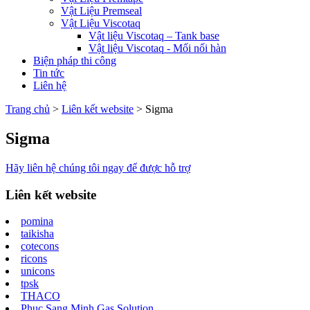
Vật Liệu Premseal
Vật Liệu Viscotaq
Vật liệu Viscotaq – Tank base
Vật liệu Viscotaq - Mối nối hàn
Biện pháp thi công
Tin tức
Liên hệ
Trang chủ
>
Liên kết website
>
Sigma
Sigma
Hãy liên hệ chúng tôi ngay để được hỗ trợ
Liên kết website
pomina
taikisha
cotecons
ricons
unicons
tpsk
THACO
Phuc Sang Minh Gas Solution