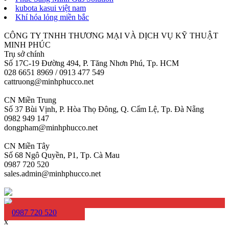
kubota kasui việt nam
Khí hóa lỏng miền bắc
CÔNG TY TNHH THƯƠNG MẠI VÀ DỊCH VỤ KỸ THUẬT
MINH PHÚC
Trụ sở chính
Số 17C-19 Đường 494, P. Tăng Nhơn Phú, Tp. HCM
028 6651 8969 / 0913 477 549
cattruong@minhphucco.net
CN Miền Trung
Số 37 Bùi Vịnh, P. Hòa Thọ Đông, Q. Cẩm Lệ, Tp. Đà Nẵng
0982 949 147
dongpham@minhphucco.net
CN Miền Tây
Số 68 Ngô Quyền, P1, Tp. Cà Mau
0987 720 520
sales.admin@minhphucco.net
0987 720 520
x