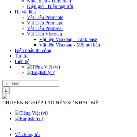
Nhiệt điện - Thủy điện
Điện gió - Điện mặt trời
Hệ vật liệu
Vật Liệu Premcote
Vật Liệu Premtape
Vật Liệu Premseal
Vật Liệu Viscotaq
Vật liệu Viscotaq – Tank base
Vật liệu Viscotaq - Mối nối hàn
Biện pháp thi công
Tin tức
Liên hệ
CHUYÊN NGHIỆP TẠO NÊN SỰ KHÁC BIỆT
Về chúng tôi