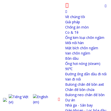
Về chúng tôi
Giải pháp
Chống ăn mòn
Co & Tê
Ống kim loại chôn ngầm
Mối nối hàn
Mặt bích chôn ngầm
Van chôn ngầm
Bồn dầu
Ống hơi nóng (steam)
90℃
Đường ống dẫn dầu đi nổi
Van đi nổi
Bulong chân đế bồn axit
Chân đế bồn chứa
Bulong neo chân đế bồn
Dự án
Nhà ga - Sân bay
Giàn khoan - Lọc hóa dầu