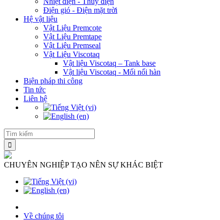
Nhiệt điện - Thủy điện
Điện gió - Điện mặt trời
Hệ vật liệu
Vật Liệu Premcote
Vật Liệu Premtape
Vật Liệu Premseal
Vật Liệu Viscotaq
Vật liệu Viscotaq – Tank base
Vật liệu Viscotaq - Mối nối hàn
Biện pháp thi công
Tin tức
Liên hệ
CHUYÊN NGHIỆP TẠO NÊN SỰ KHÁC BIỆT
Về chúng tôi