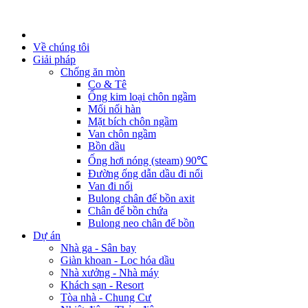
Về chúng tôi
Giải pháp
Chống ăn mòn
Co & Tê
Ống kim loại chôn ngầm
Mối nối hàn
Mặt bích chôn ngầm
Van chôn ngầm
Bồn dầu
Ống hơi nóng (steam) 90℃
Đường ống dẫn dầu đi nổi
Van đi nổi
Bulong chân đế bồn axit
Chân đế bồn chứa
Bulong neo chân đế bồn
Dự án
Nhà ga - Sân bay
Giàn khoan - Lọc hóa dầu
Nhà xưởng - Nhà máy
Khách sạn - Resort
Tòa nhà - Chung Cư