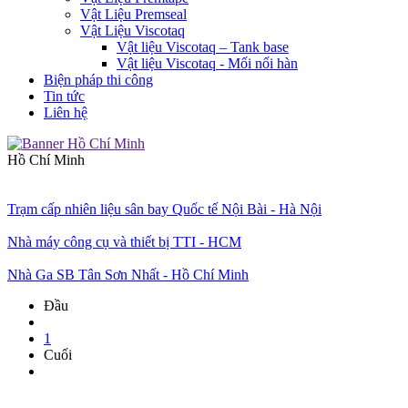
Vật Liệu Premseal
Vật Liệu Viscotaq
Vật liệu Viscotaq – Tank base
Vật liệu Viscotaq - Mối nối hàn
Biện pháp thi công
Tin tức
Liên hệ
Hồ Chí Minh
Trạm cấp nhiên liệu sân bay Quốc tế Nội Bài - Hà Nội
Nhà máy công cụ và thiết bị TTI - HCM
Nhà Ga SB Tân Sơn Nhất - Hồ Chí Minh
Đầu
1
Cuối