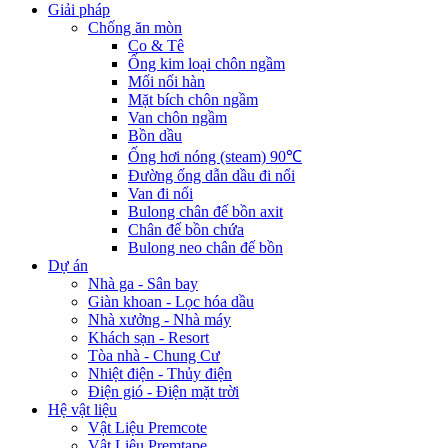
Giải pháp
Chống ăn mòn
Co & Tê
Ống kim loại chôn ngầm
Mối nối hàn
Mặt bích chôn ngầm
Van chôn ngầm
Bồn dầu
Ống hơi nóng (steam) 90℃
Đường ống dẫn dầu đi nổi
Van đi nổi
Bulong chân đế bồn axit
Chân đế bồn chứa
Bulong neo chân đế bồn
Dự án
Nhà ga - Sân bay
Giàn khoan - Lọc hóa dầu
Nhà xưởng - Nhà máy
Khách sạn - Resort
Tòa nhà - Chung Cư
Nhiệt điện - Thủy điện
Điện gió - Điện mặt trời
Hệ vật liệu
Vật Liệu Premcote
Vật Liệu Premtape