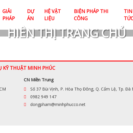
GIẢI
DỰ
HỆ VẬT
BIỆN PHÁP THI
TIN
PHÁP
ÁN
LIỆU
CÔNG
TỨ
HIÊN THỊ TRANG CHỦ
Ụ KỸ THUẬT MINH PHÚC
CN Miền Trung
HCM
Số 37 Bùi Vịnh, P. Hòa Thọ Đông, Q. Cẩm Lệ, Tp. Đà
0982 949 147
dongpham@minhphucco.net