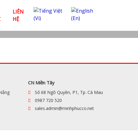
LIÊN
C
HỆ
CN Miền Tây
 Nẵng
Số 68 Ngô Quyền, P1, Tp. Cà Mau
0987 720 520
sales.admin@minhphucco.net